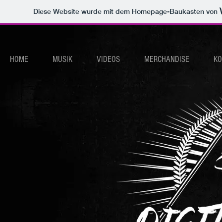
Diese Website wurde mit dem Homepage-Baukasten von
HOME
MUSIK
VIDEOS
MERCHANDISE
KO