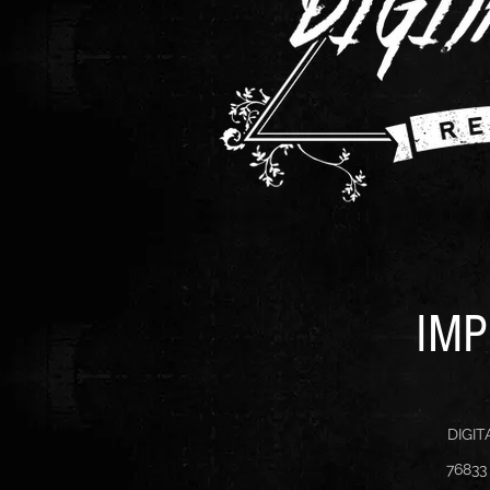
IM
DIGI
76833